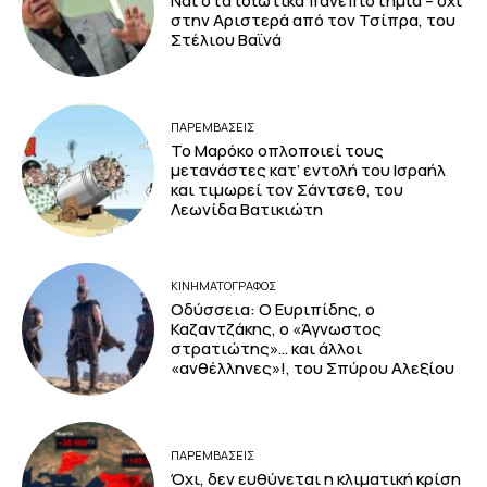
Ναι στα ιδιωτικά πανεπιστήμια – όχι
στην Αριστερά από τον Τσίπρα, του
Στέλιου Βαϊνά
ΠΑΡΕΜΒΑΣΕΙΣ
Το Μαρόκο οπλοποιεί τους
μετανάστες κατ’ εντολή του Ισραήλ
και τιμωρεί τον Σάντσεθ, του
Λεωνίδα Βατικιώτη
ΚΙΝΗΜΑΤΟΓΡΆΦΟΣ
Οδύσσεια: Ο Ευριπίδης, ο
Καζαντζάκης, ο «Άγνωστος
στρατιώτης»… και άλλοι
«ανθέλληνες»!, του Σπύρου Αλεξίου
ΠΑΡΕΜΒΑΣΕΙΣ
Όχι, δεν ευθύνεται η κλιματική κρίση