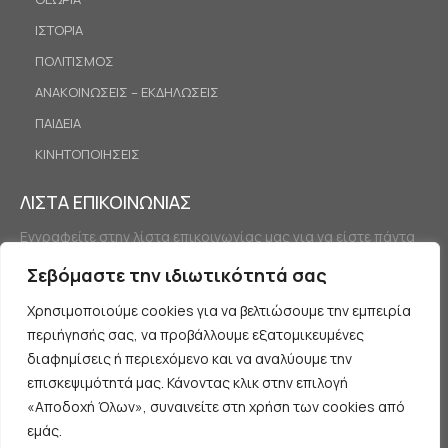
ΙΣΤΟΡΙΑ
ΠΟΛΙΤΙΣΜΟΣ
ΑΝΑΚΟΙΝΩΣΕΙΣ – ΕΚΔΗΛΩΣΕΙΣ
ΠΑΙΔΕΙΑ
ΚΙΝΗΤΟΠΟΙΗΣΕΙΣ
ΛΙΣΤΑ ΕΠΙΚΟΙΝΩΝΙΑΣ
Εγγραφείτε στην λίστα επικοινωνίας μας για να είστε πάντα
ενημερωμένοι.
Σεβόμαστε την ιδιωτικότητά σας
Χρησιμοποιούμε cookies για να βελτιώσουμε την εμπειρία
περιήγησής σας, να προβάλλουμε εξατομικευμένες
διαφημίσεις ή περιεχόμενο και να αναλύουμε την
επισκεψιμότητά μας. Κάνοντας κλικ στην επιλογή
«Αποδοχή Όλων», συναινείτε στη χρήση των cookies από
Εγγραφή
εμάς.