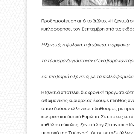
Προδημοσίευση από το βιβλίο, «Η ξενιτιά στ
κυκλοφορήσει τον Σεπτέμβρη από τις εκδό
Η ξενιτιά, η φυλακή, η φτώχεια, η ορφάνια
τα τέσσερα ζυγιάστηκαν σ’ ένα βαρύ καντάρ
και πιο βαριά η ξενιτιά, με τα πολλά φαρμάκι
Η ξενιτιά αποτελεί διαχρονική πραγματικότη
οθωμανικής κυριαρχίας έχουμε πλήθος αν
όπου ζούσαν ελληνικοί πληθυσμοί, με προορ
κεντρική και δυτική Ευρώπη. Σε εποχές κατά
καθόλου εύκολες, ξενιτιά λογιζόταν και η Κ
περιοχή της Σμύρνης), όπου μεταξύ άλλων