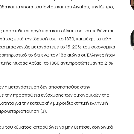
α και τα νησιά του Ιονίου και του Αιγαίου, την Κύπρο,
 προστίθεται αργότερα και η Αίγυπτος, κατευθύνεται
άτος μετά την ίδρυσή του, το 1830, και μέχρι τα τέλη
κεια μιας γενιάς μετανάστευε το 15-20% του οικονομικά
ρακτηριστικό το ότι ενώ τον 18ο αιώνα οι Έλληνες ήταν
τικής Μικράς Ασίας, το 1880 αντιπροσώπευαν το 21%
τών η μετανάστευση δεν αποσκοπούσε στην
 με την προσπάθεια ενίσχυσης των οικονομικών της
ότητα για την κατεξοχήν μικροϊδιοκτητική ελληνική
προλεταριοποίηση (3).
ύ του κύματος κατορθώνει να μην ξεπέσει κοινωνικά