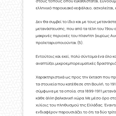
στους τόπους όπου εγκαθίσταται. Ευνοούμε
ελληνικό παροικιακό κεφάλαιο, ασχολείται,
Δεν θα συμβεί το ίδιο και με τους μετανάσ
μετανάστευσης, που από τα τέλη του 19ου α
μακρινές περιοχές του πλανήτη (κυρίως Αυ
προλεταριοποιούνται (5).
Εντούτοις και εκεί, πολύ σύντομα ένα όλο
αναπτύξει μικροεμπορευματικές δραστηριότ
Χαρακτηριστικά ως προς την έκταση που πρ
τα στοιχεία που κατέθεσε στη Βουλή, το 19
σύμφωνα με τα οποία, στα 1899-1911 μεταν
κάθε άλλη βαλκανική χώρα. Με μέσο όρο στα
χιλίοις του πληθυσμού της Ελλάδας. Έναντι 5
ενδιαφέρον παρουσιάζει το ότι τα δύο τρί