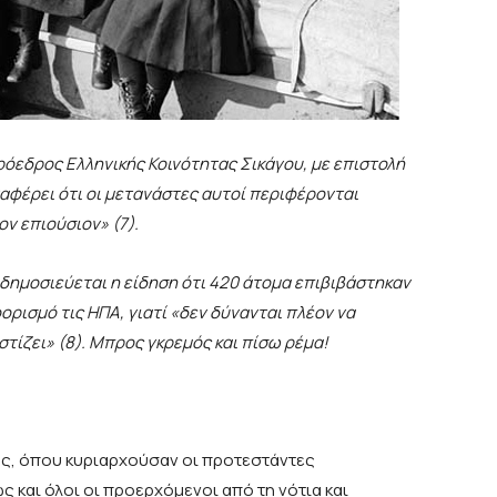
ρόεδρος Ελληνικής Κοινότητας Σικάγου, με επιστολή
αφέρει ότι οι μετανάστες αυτοί περιφέρονται
ν επιούσιον» (7).
 δημοσιεύεται η είδηση ότι 420 άτομα επιβιβάστηκαν
ορισμό τις ΗΠΑ, γιατί «δεν δύνανται πλέον να
τίζει» (8). Μπρος γκρεμός και πίσω ρέμα!
ς, όπου κυριαρχούσαν οι προτεστάντες
 και όλοι οι προερχόμενοι από τη νότια και