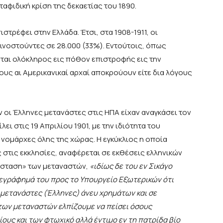
ταφιδική κρίση της δεκαετίας του 1890.
στρέφει στην Ελλάδα. Έτσι, στα 1908-1911, οι
λινοστούντες σε 28.000 (33%). Εντούτοις, όπως
εται ολόκληρος εις πόθον επιστροφής εις την
οίους αι Αμερικανικαί αρχαί αποκρούουν είτε δια λόγους
ν οι Έλληνες μετανάστες στις ΗΠΑ είχαν αναγκάσει τον
 στις 19 Απριλίου 1901, με την ιδιότητα του
νομάρχες όλης της χώρας. Η εγκύκλιος η οποία
 στις εκκλησίες, αναφέρεται σε εκθέσεις ελληνικών
άσταση» των μεταναστών,
«ιδίως δε του εν Σικάγο
λεγράφημά του προς το Υπουργείο Εξωτερικών ότι
 μετανάστες (Έλληνες) άνευ χρημάτων και σε
των μεταναστών ελπίζουμε να πείσει όσους
ίους και των φτωχικό αλλά έντιμο εν τη πατρίδα βίο