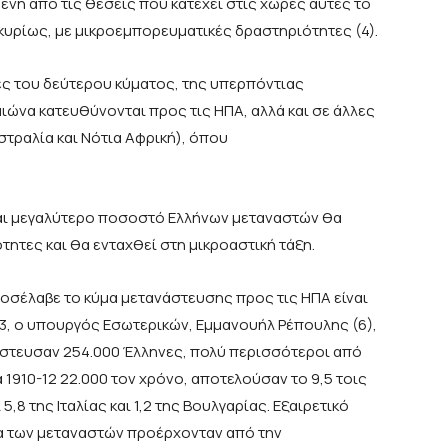
νη από τις θέσεις που κατέχει στις χώρες αυτές το
 κυρίως, με μικροεμπορευματικές δραστηριότητες (4).
τες του δεύτερου κύματος, της υπερπόντιας
ιώνα κατευθύνονται προς τις ΗΠΑ, αλλά και σε άλλες
στραλία και Νότια Αφρική), όπου
 και μεγαλύτερο ποσοστό Ελλήνων μεταναστών θα
ητες και θα ενταχθεί στη μικροαστική τάξη.
οσέλαβε το κύμα μετανάστευσης προς τις ΗΠΑ είναι
13, ο υπουργός Εσωτερικών, Εμμανουήλ Ρέπουλης (6),
άστευσαν 254.000 Έλληνες, πολύ περισσότεροι από
 1910-12 22.000 τον χρόνο, αποτελούσαν το 9,5 τοις
,8 της Ιταλίας και 1,2 της Βουλγαρίας. Εξαιρετικό
τα των μεταναστών προέρχονταν από την