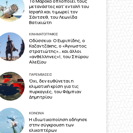
Το Μαρόκο οπλοποιεί τους
μετανάστες κατ’ εντολή του
Ισραήλ και τιμωρεί τον
Σάντσεθ, του Λεωνίδα
Βατικιώτη
ΚΙΝΗΜΑΤΟΓΡΆΦΟΣ
Οδύσσεια: Ο Ευριπίδης, ο
Καζαντζάκης, ο «Άγνωστος
στρατιώτης»… και άλλοι
«ανθέλληνες»!, του Σπύρου
Αλεξίου
ΠΑΡΕΜΒΑΣΕΙΣ
Όχι, δεν ευθύνεται η
κλιματική κρίση για τις
πυρκαγιές, του Φάμπιαν
Δημητρίου
ΚΟΙΝΩΝΙΑ
Η ιδιωτικοποίηση οδήγησε
στην σύγκρουση των
ελικοπτέρων