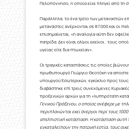
Πελοπόννησο, η οποία είχε πληγεί από τη σ
Παράλληλα, το ένα τρίτο των μεταναστών επι
μετανάστες ανέρχονται σε 87.000 και οι πα
επισημαίνεται, «η αναλογία αύτη δεν οφείλ
πατρίδα. Δεν είναι ολίγοι εκείνοι , τους οπ
υγείας είτε δια πτωχείαν».
Οι τραγικές καταστάσεις τις οποίες βιώνου
πρωθυπουργό Γεώργιο Θεοτόκη να αποστείλει
υπουργού Εσωτερικών, εγκύκλιο προς τους 
διαβάστηκε επί τρεις συνεχόμενες Κυριακές
προξενικών αρχών για τη «λυπηρότατη κατ
Γενικού Πρόξενου, ο οποίος ανέφερε με τη
περιπλανώνται εκεί άνεργοι περί τους 1000
απελπιστική κατάσταση. Η κατάσταση αυτή 
εγκαταλείπουν την πατρική εστία, τους οικε