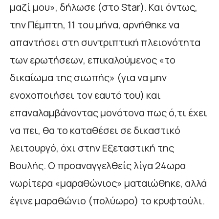
μαζί μου», δήλωσε (στο Star). Και όντως,
την Πέμπτη, 11 του μήνα, αρνήθηκε να
απαντήσει στη συντριπτική πλειονότητα
των ερωτήσεων, επικαλούμενος «το
δικαίωμα της σιωπής» (για να μην
ενοχοποιήσει τον εαυτό του) και
επαναλαμβάνοντας μονότονα πως ό,τι έχει
να πει, θα το καταθέσει σε δικαστικό
λειτουργό, όχι στην Εξεταστική της
Βουλής. Ο προαναγγελθείς λίγα 24ωρα
νωρίτερα «μαραθώνιος» ματαιώθηκε, αλλά
έγινε μαραθώνιο (πολύωρο) το κρυφτούλι.