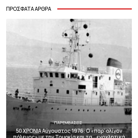
ΠΡΟΣΦΑΤΑ ΑΡΘΡΑ
ΠΑΡΕΜΒΑΣΕΙΣ
50 ΧΡΟΝΙΑ Αύγουστος 1976: Ο «παρ’ ολίγον
πόλεμος» με την Τουρκία και τα… ενοχλητικά