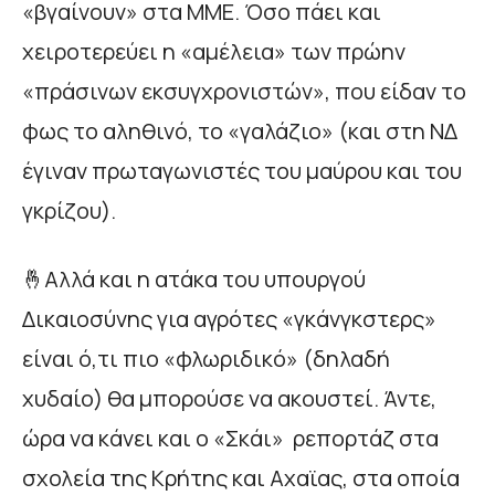
«βγαίνουν» στα ΜΜΕ. Όσο πάει και
χειροτερεύει η «αμέλεια» των πρώην
«πράσινων εκσυγχρονιστών», που είδαν το
φως το αληθινό, το «γαλάζιο» (και στη ΝΔ
έγιναν πρωταγωνιστές του μαύρου και του
γκρίζου).
🤞Αλλά και η ατάκα του υπουργού
Δικαιοσύνης για αγρότες «γκάνγκστερς»
είναι ό,τι πιο «φλωριδικό» (δηλαδή
χυδαίο) θα μπορούσε να ακουστεί. Άντε,
ώρα να κάνει και ο «Σκάι» ρεπορτάζ στα
σχολεία της Κρήτης και Αχαϊας, στα οποία