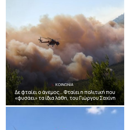
ΚΟΙΝΩΝΙΑ
Δε φταίει ο άνεμος… Φταίει η πολιτική που
«φυσάει» τα ίδια λάθη, του Γιώργου Σαχίνη