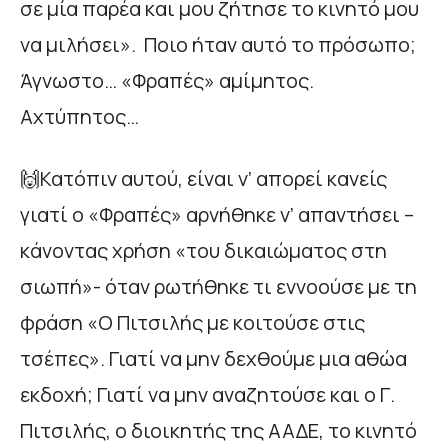
σε μία παρέα και μου ζήτησε το κινητό μου
να μιλήσει». Ποιο ήταν αυτό το πρόσωπο;
Άγνωστο… «Φραπές» αμίμητος.
Αχτύπητος…
🙌Κατόπιν αυτού, είναι ν’ απορεί κανείς
γιατί ο «Φραπές» αρνήθηκε ν’ απαντήσει –
κάνοντας χρήση «του δικαιώματος στη
σιωπή»- όταν ρωτήθηκε τι εννοούσε με τη
φράση «Ο Πιτσιλής με κοιτούσε στις
τσέπες». Γιατί να μην δεχθούμε μια αθώα
εκδοχή; Γιατί να μην αναζητούσε και ο Γ.
Πιτσιλής, ο διοικητής της ΑΑΔΕ, το κινητό