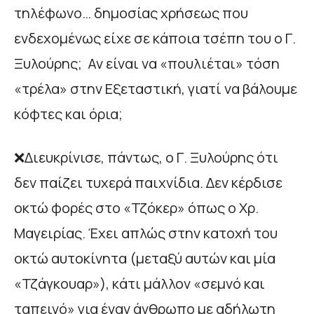
τηλέφωνο… δημοσίας χρήσεως που
ενδεχομένως είχε σε κάποια τσέπη του ο Γ.
Ξυλούρης; Αν είναι να «πουλιέται» τόση
«τρέλα» στην Εξεταστική, γιατί να βάλουμε
κόφτες και όρια;
❌Διευκρίνισε, πάντως, ο Γ. Ξυλούρης ότι
δεν παίζει τυχερά παιχνίδια. Δεν κέρδισε
οκτώ φορές στο «Τζόκερ» όπως ο Χρ.
Μαγειρίας. Έχει απλώς στην κατοχή του
οκτώ αυτοκίνητα (μεταξύ αυτών και μία
«Τζάγκουαρ»), κάτι μάλλον «σεμνό και
ταπεινό» για έναν άνθρωπο με αδήλωτη