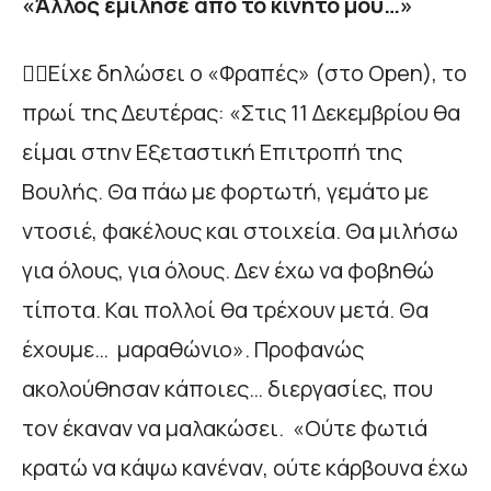
«Άλλος εμίλησε από το κινητό μου…»
🧙‍♂️Είχε δηλώσει ο «Φραπές» (στο Open), το
πρωί της Δευτέρας: «Στις 11 Δεκεμβρίου θα
είμαι στην Εξεταστική Επιτροπή της
Βουλής. Θα πάω με φορτωτή, γεμάτο με
ντοσιέ, φακέλους και στοιχεία. Θα μιλήσω
για όλους, για όλους. Δεν έχω να φοβηθώ
τίποτα. Και πολλοί θα τρέχουν μετά. Θα
έχουμε… μαραθώνιο». Προφανώς
ακολούθησαν κάποιες… διεργασίες, που
τον έκαναν να μαλακώσει. «Ούτε φωτιά
κρατώ να κάψω κανέναν, ούτε κάρβουνα έχω