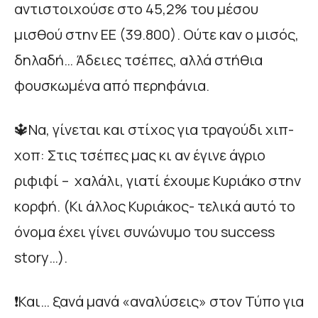
αντιστοιχούσε στο 45,2% του μέσου
μισθού στην ΕΕ (39.800). Ούτε καν ο μισός,
δηλαδή… Άδειες τσέπες, αλλά στήθια
φουσκωμένα από περηφάνια.
🔱Να, γίνεται και στίχος για τραγούδι χιπ-
χοπ: Στις τσέπες μας κι αν έγινε άγριο
ριφιφί – χαλάλι, γιατί έχουμε Κυριάκο στην
κορφή. (Κι άλλος Κυριάκος- τελικά αυτό το
όνομα έχει γίνει συνώνυμο του success
story…).
❗Και… ξανά μανά «αναλύσεις» στον Τύπο για