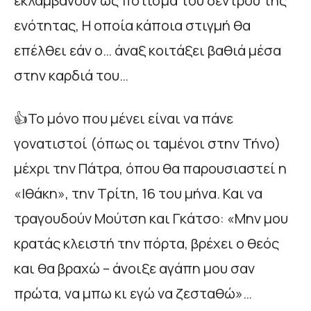
εκλαμβάνουν ως πότισμα του δέντρου της
ενότητας, Η οποία κάποια στιγμή θα
επέλθει εάν ο… άναξ κοιτάξει βαθιά μέσα
στην καρδιά του…
👍Το μόνο που μένει είναι να πάνε
γονατιστοί (όπως οι ταμένοι στην Τήνο)
μέχρι την Πάτρα, όπου θα παρουσιαστεί η
«Ιθάκη», την Τρίτη, 16 του μήνα. Και να
τραγουδούν Μούτση και Γκάτσο: «Μην μου
κρατάς κλειστή την πόρτα, βρέχει ο θεός
και θα βραχώ – άνοιξε αγάπη μου σαν
πρώτα, να μπω κι εγώ να ζεσταθώ»…