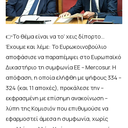
👉Το θέμα είναι να το’ χεις δίπορτο…
Έχουμε και λέμε: Το Ευρωκοινοβούλιο
αποφάσισε να παραπέμψει στο Ευρωπαϊκό
Δικαστήριο τη συμφωνία ΕΕ – Mercosur. Η
απόφαση, η οποία ελήφθη με ψήφους 334 –
324 (και 11 αποχές), προκάλεσε την –
εκφρασμένη με επίσημη ανακοίνωση –
λύπη της Κομισιόν που επιθυμούσε να
εφαρμοστεί άμεσα η συμφωνία, χωρίς