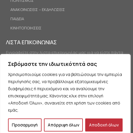
ΠΟΛΙΤΙΣΜΟΣ
ΑΝΑΚΟΙΝΩΣΕΙΣ – ΕΚΔΗΛΩΣΕΙΣ
ΠΑΙΔΕΙΑ
ΚΙΝΗΤΟΠΟΙΗΣΕΙΣ
ΛΙΣΤΑ ΕΠΙΚΟΙΝΩΝΙΑΣ
Εγγραφείτε στην λίστα επικοινωνίας μας για να είστε πάντα
ενημερωμένοι.
Σεβόμαστε την ιδιωτικότητά σας
Χρησιμοποιούμε cookies για να βελτιώσουμε την εμπειρία
περιήγησής σας, να προβάλλουμε εξατομικευμένες
διαφημίσεις ή περιεχόμενο και να αναλύουμε την
επισκεψιμότητά μας. Κάνοντας κλικ στην επιλογή
«Αποδοχή Όλων», συναινείτε στη χρήση των cookies από
Εγγραφή
εμάς.
Προσαρμογή
Απόρριψη όλων
Αποδοχή όλων