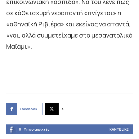
επικοινωνιακή «ασπίδα». Να του λένε πως
σε κάθε ισχυρή νεροποντή «πνίγεται» η
«αθηναϊκή Ριβιέρα» και εκείνος να απαντά,
«ναι, αλλά συμμετείχαμε στο μεσανατολικό
Μαϊάμι».
Facebook
X
0
Υποστηρικτές
ΚΆΝΤΕ LIKE