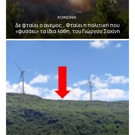
ΚΟΙΝΩΝΙΑ
Δε φταίει ο άνεμος… Φταίει η πολιτική που
«φυσάει» τα ίδια λάθη, του Γιώργου Σαχίνη