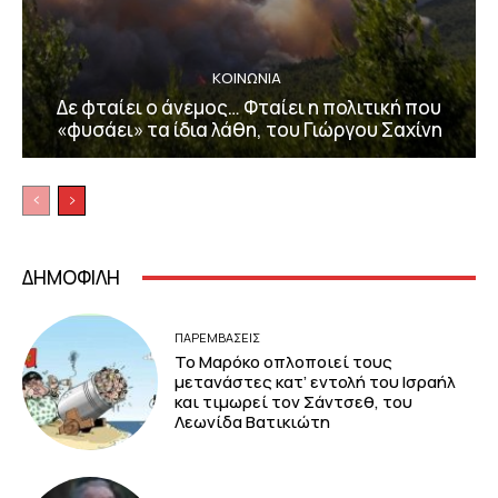
ΚΟΙΝΩΝΙΑ
Δε φταίει ο άνεμος… Φταίει η πολιτική που
«φυσάει» τα ίδια λάθη, του Γιώργου Σαχίνη
ΔΗΜΟΦΙΛΗ
ΠΑΡΕΜΒΑΣΕΙΣ
Το Μαρόκο οπλοποιεί τους
μετανάστες κατ’ εντολή του Ισραήλ
και τιμωρεί τον Σάντσεθ, του
Λεωνίδα Βατικιώτη