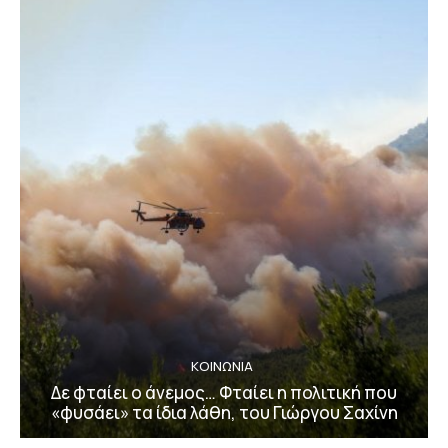
ΚΟΙΝΩΝΙΑ
Δε φταίει ο άνεμος… Φταίει η πολιτική που
«φυσάει» τα ίδια λάθη, του Γιώργου Σαχίνη