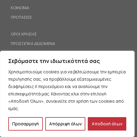
ΚΟΙΝΩΝΙΑ
ΠΡΟΤΑΣΕΙΣ
ΟΡΟΙ ΧΡΗΣΗΣ
ΠΡΟΣΩΠΙΚΑ ΔΕΔΟΜΕΝΑ
Σεβόμαστε την ιδιωτικότητά σας
Χρησιμοποιούμε cookies για να βελτιώσουμε την εμπειρία
ΘΕΩΡΙΑ
περιήγησής σας, να προβάλλουμε εξατομικευμένες
ΙΣΤΟΡΙΑ
διαφημίσεις ή περιεχόμενο και να αναλύουμε την
ΠΟΛΙΤΙΣΜΟΣ
επισκεψιμότητά μας. Κάνοντας κλικ στην επιλογή
«Αποδοχή Όλων», συναινείτε στη χρήση των cookies από
ΑΝΑΚΟΙΝΩΣΕΙΣ – ΕΚΔΗΛΩΣΕΙΣ
εμάς.
ΠΑΙΔΕΙΑ
ΚΙΝΗΤΟΠΟΙΗΣΕΙΣ
Προσαρμογή
Απόρριψη όλων
Αποδοχή όλων
ΛΙΣΤΑ ΕΠΙΚΟΙΝΩΝΙΑΣ