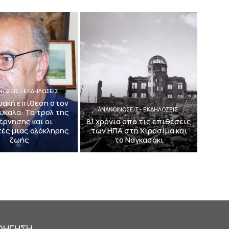
ΝΩΣΕΙΣ - ΕΚΔΗΛΩΣΕΙΣ
υακή επίθεση στον
ΑΝΑΚΟΙΝΩΣΕΙΣ - ΕΚΔΗΛΩΣΕΙΣ
υκαλά: Τα τρολ της
έρνησης και οι
81 χρόνια από τις επιθέσεις
ές μιας ολόκληρης
των ΗΠΑ στη Χιροσίμα και
ζωής
το Ναγκασάκι
ΟΗΓΗΣΗ