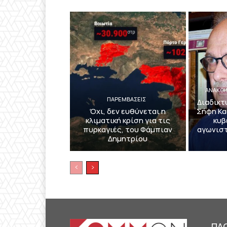
ΑΝΑΚΟΙ
ΠΑΡΕΜΒΑΣΕΙΣ
Διαδικτ
Όχι, δεν ευθύνεται η
Σήφη Κα
κλιματική κρίση για τις
κυβ
πυρκαγιές, του Φάμπιαν
αγωνιστ
Δημητρίου
ΠΛ