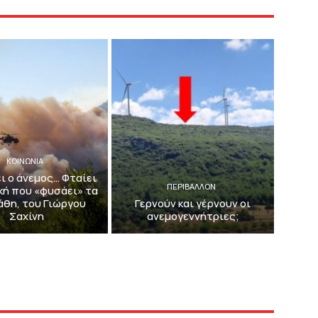
ΚΟΙΝΩΝΙΑ
ει ο άνεμος… Φταίει
ΠΕΡΙΒΆΛΛΟΝ
κή που «φυσάει» τα
λάθη, του Γιώργου
Γερνούν και γέρνουν οι
Σαχίνη
ανεμογεννήτριες;