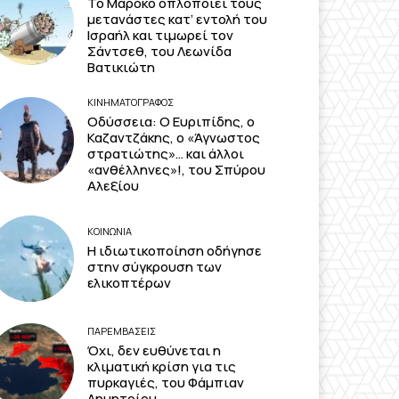
Το Μαρόκο οπλοποιεί τους
μετανάστες κατ’ εντολή του
Ισραήλ και τιμωρεί τον
Σάντσεθ, του Λεωνίδα
Βατικιώτη
ΚΙΝΗΜΑΤΟΓΡΆΦΟΣ
Οδύσσεια: Ο Ευριπίδης, ο
Καζαντζάκης, ο «Άγνωστος
στρατιώτης»… και άλλοι
«ανθέλληνες»!, του Σπύρου
Αλεξίου
ΚΟΙΝΩΝΙΑ
Η ιδιωτικοποίηση οδήγησε
στην σύγκρουση των
ελικοπτέρων
ΠΑΡΕΜΒΑΣΕΙΣ
Όχι, δεν ευθύνεται η
κλιματική κρίση για τις
πυρκαγιές, του Φάμπιαν
Δημητρίου