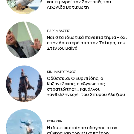
και τιμωρεί τον Σάντσεθ, του
Λεωνίδα Βατικιώτη
ΠΑΡΕΜΒΑΣΕΙΣ
Ναι στα ιδιωτικά πανεπιστήμια – όχι
στην Αριστερά από τον Τσίπρα, του
Στέλιου Βαϊνά
ΚΙΝΗΜΑΤΟΓΡΆΦΟΣ
Οδύσσεια: Ο Ευριπίδης, ο
Καζαντζάκης, ο «Άγνωστος
στρατιώτης»… και άλλοι
«ανθέλληνες»!, του Σπύρου Αλεξίου
ΚΟΙΝΩΝΙΑ
Η ιδιωτικοποίηση οδήγησε στην
σύγκρουση των ελικοπτέρων