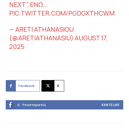
γ
NEXT”, ΕΝΏ…
ω
PIC.TWITTER.COM/PGDGXTHCWM
γ
— ARETI ATHANASIOU
ή
(@ARETIATHANASIU)
AUGUST 17,
ς
2025
Β
ί
ν
τ
Facebook
X
ε
ο
0
Υποστηρικτές
ΚΆΝΤΕ LIKE