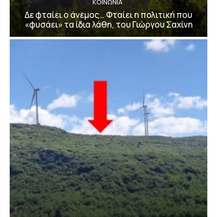
ΚΟΙΝΩΝΙΑ
Δε φταίει ο άνεμος… Φταίει η πολιτική που
«φυσάει» τα ίδια λάθη, του Γιώργου Σαχίνη