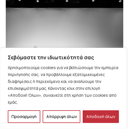
Σεβόμαστε την ιδιωτικότητά σας
Χρησιμοποιούμε cookies για να βελτιώσουμε την εμπειρία
περιήγησής σας, να προβάλλουμε εξατομικευμένες
διαφημίσεις ή περιεχόμενο και να αναλύουμε την
επισκεψιμότητά μας. Κάνοντας κλικ στην επιλογή
«Αποδοχή Όλων», συναινείτε στη χρήση των cookies από
ΠΡΟΤΑΣΕΙΣ
εμάς.
Οι ελληνικές ταινίες του ’60 …τραγουδούν
ακόμα, της Όλγας Μοσχοχωρίτου
Προσαρμογή
Απόρριψη όλων
Αποδοχή όλων