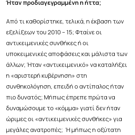
Ήταν προδιαγεγραμμένη η ήττα;
Από τι καθορίστηκε, τελικά, η έκβαση των
εξελίξεων του 2010 – 15; Φταίνε οι
αντικειμενικές συνθήκες ή οι
υποκειμενικές αποφάσεις και μάλιστα των
άλλων; Ήταν «αντικειμενικό» να καταλήξει
η «αριστερή κυβέρνηση» στη
συνθηκολόγηση, επειδή ο αντίπαλος ήταν
πιο δυνατός; Μήπως έπρεπε πρώτα να
δυναμώσουμε το «κόμμα» γιατί δεν ήταν
ώριμες οι «αντικειμενικές συνθήκες» για
μεγάλες ανατροπές; Ή μήπως η οξύτατη