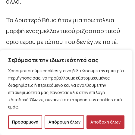
άλλα.
Το Αριστερό Βήμα ήταν μια πρωτόλεια
μορφή ενός μελλοντικού ριζοσπαστικού
αριστερού μετώπου που δεν έγινε ποτέ.
Ενός μετώπου μεταξύ επαναστατικών και
Σεβόμαστε την ιδιωτικότητά σας
λαϊκών – μεταρρυθμιστικών πολιτικών
Χρησιμοποιούμε cookies για να βελτιώσουμε την εμπειρία
δυνάμεων πάνω σε συγκεκριμένο
περιήγησής σας, να προβάλλουμε εξατομικευμένες
πρόγραμμα ανατροπής της επίθεσης με
διαφημίσεις ή περιεχόμενο και να αναλύουμε την
επισκεψιμότητά μας. Κάνοντας κλικ στην επιλογή
ανοιχτή τη διαπάλη για ηγεμονία. Σε αυτή
«Αποδοχή Όλων», συναινείτε στη χρήση των cookies από
την κατεύθυνση, ήδη από το 2010 – 12,
εμάς.
έπρεπε να κινηθούν οι αντίστοιχες τάσεις
Προσαρμογή
Απόρριψη όλων
Αποδοχή όλων
της ΑΝΤΑΡΣΥΑ, του ΣΥΡΙΖΑ και του ΚΚΕ.