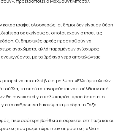
ιώσουν», προειδοποιεί ο Μαχμούντ Μπασάλ,
ν καταστραφεί ολοσχερώς, οι δήμοι δεν είναι σε θέση
ιαίτερα σε εκείνους οι οποίοι έχουν στήσει τις
 εδάφη. Οι δημοτικές αρχές προσπαθούν να
χειρα αναχώματα, αλλά παραμένουν ανίσχυρες
 αναμιγνύονται με τα βρόχινα νερά αποτελώντας
ν μπορεί να αποτελεί βιώσιμη λύση. «Ελλείψει υλικών
ή τούβλα, τα οποία απαγορεύεται να εισέλθουν από
ων θα συνεχιστεί για πολύ καιρό», προειδοποιεί ο
για τα ανθρώπινα δικαιώματα με έδρα τη Γάζα.
υρός, περισσότερη βοήθεια εισέρχεται στη Γάζα και οι
ριοχές που μέχρι τώρα ήταν απρόσιτες, αλλά η