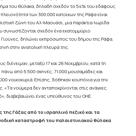
μήμα του θύλακα, δηλαδή σχεδόν το 54% του εδάφους.
πλειονότητα των 300.000 κατοίκων της Ράφα είναι
στική ζώνη του Αλ-Μαουάσι, μια παράκτια λωρίδα
υ συνωστίζονται σχεδόν ένα εκατομμύριο
αν Γιούνες, δηλώνει εκπρόσωπος του δήμου της Ράφα,
κηνή στην ανατολική πλευρά της.
υς διένειμαν, μεταξύ 17 και 26 Νοεμβρίου, κατά τη
πάνω από 5.500 σκηνές, 71.000 μουσαμάδες και
000 νοικοκυριά. Επίσης, δόθηκαν κουπόνια για την
. «Τα νούμερα δεν ανταποκρίνονται στις ανάγκες.
ό», διαβεβαιώνει ένας υπεύθυνος του ΟΗΕ.
της Γάζας από το ισραηλινό πεζικό και τα
θοδική καταστροφή του παλαιστινιακού θύλακα