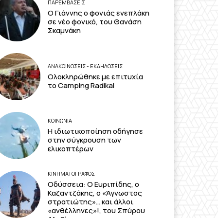
ΠΑΡΕΜΒΑΣΕΙΣ
Ο Γιάννης ο φονιάς ενεπλάκη
σε νέο φονικό, του Θανάση
Σκαμνάκη
ΑΝΑΚΟΙΝΩΣΕΙΣ - ΕΚΔΗΛΩΣΕΙΣ
Ολοκληρώθηκε με επιτυχία
το Camping Radikal
ΚΟΙΝΩΝΙΑ
Η ιδιωτικοποίηση οδήγησε
στην σύγκρουση των
ελικοπτέρων
ΚΙΝΗΜΑΤΟΓΡΆΦΟΣ
Οδύσσεια: Ο Ευριπίδης, ο
Καζαντζάκης, ο «Άγνωστος
στρατιώτης»… και άλλοι
«ανθέλληνες»!, του Σπύρου