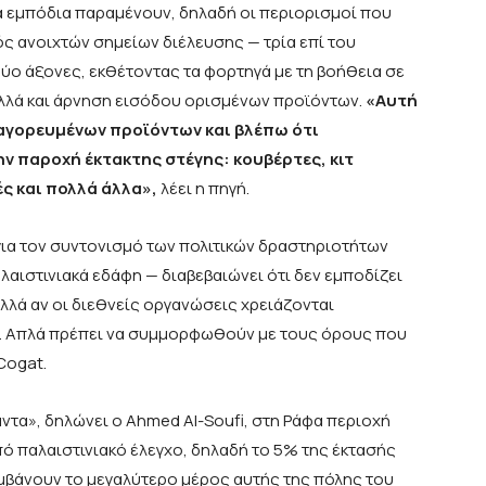
α εμπόδια παραμένουν, δηλαδή οι περιορισμοί που
ός ανοιχτών σημείων διέλευσης — τρία επί του
ύο άξονες, εκθέτοντας τα φορτηγά με τη βοήθεια σε
λλά και άρνηση εισόδου ορισμένων προϊόντων.
«Αυτή
παγορευμένων προϊόντων και βλέπω ότι
ην παροχή έκτακτης στέγης: κουβέρτες, κιτ
ές και πολλά άλλα»,
λέει η πηγή.
για τον συντονισμό των πολιτικών δραστηριοτήτων
λαιστινιακά εδάφη — διαβεβαιώνει ότι δεν εμποδίζει
αλλά αν οι διεθνείς οργανώσεις χρειάζονται
α. Απλά πρέπει να συμμορφωθούν με τους όρους που
Cogat.
άντα», δηλώνει ο Ahmed Al-Soufi, στη Ράφα περιοχή
πό παλαιστινιακό έλεγχο, δηλαδή το 5% της έκτασής
αμβάνουν το μεγαλύτερο μέρος αυτής της πόλης του