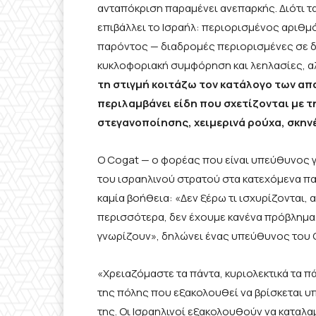
ανταπόκριση παραμένει ανεπαρκής. Διότι τ
επιβάλλει το Ισραήλ: περιορισμένος αριθμ
παρόντος — διαδρομές περιορισμένες σε δ
κυκλοφοριακή συμφόρηση και λεηλασίες, α
τη στιγμή κοιτάζω τον κατάλογο των α
περιλαμβάνει είδη που σχετίζονται με τ
στεγανοποίησης, χειμερινά ρούχα, σκην
Ο Cogat — ο φορέας που είναι υπεύθυνος 
του ισραηλινού στρατού στα κατεχόμενα πα
καμία βοήθεια: «Δεν ξέρω τι ισχυρίζονται, 
περισσότερα, δεν έχουμε κανένα πρόβλημ
γνωρίζουν», δηλώνει ένας υπεύθυνος του 
«Χρειαζόμαστε τα πάντα, κυριολεκτικά τα π
της πόλης που εξακολουθεί να βρίσκεται υ
της. Οι Ισραηλινοί εξακολουθούν να καταλ