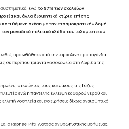
συστηματικά, ενώ
το 97% των σχολείων
ρχεία και άλλα διοικητικά κτίρια επίσης
ν υποτιθέμενη σχέση με την «τρομοκρατική» δομή
α τον μοναδικό πολιτικό κλάδο του ισλαμιστικού
μηριωθεί, προωθήθηκε από την ισραηλινή προπαγάνδα
σεις σε περίπου τριάντα νοσοκομεία στη Λωρίδα της
λημμένα, στερώντας τους κατοίκους της Γάζας
ηλευτές ενώ η παντελής έλλειψη καθαρού νερού και
ελλιπή νοσηλεία και εγχειρήσεις δίχως αναισθητικό
ζα, ο Raphaël Pitti, γιατρός ανθρωπιστικής βοήθειας,