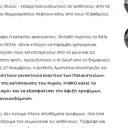
ς ίδιους – εξαιρετικά ευάλωτους σε ασθένειες από τα
 (οι θερμοκρασίες πέφτουν κάτω από τους 10 βαθμούς
αφεί ή καταστεί ακατοίκητες, δηλαδή περίπου το 68%
 OCHA. «Είναι επείγον να παρέμβει γρήγορα και
 σώσει τους εκτοπισμένους από το κρύο και τις
στην ακτή», προειδοποιεί ο Al-Soufi από το δημαρχείο
ς 27 Νοεμβρίου, η Διεθνής Αμνηστία υποστηρίζει ότι
ράττουν γενοκτονία εναντίον των Παλαιστινίων»
η της κατάπαυσης του πυρός. Η ΜΚΟ καλεί το
σμό» και να εξασφαλίσει την άφιξη τροφίμων,
 ανοικοδόμηση.
ύ. Δεν έχουμε πλέον αποθέματα τροφίμων, όλα όσα
έξουμε τον χειμώνα και τις ασθένειες. Τα βρέφη και