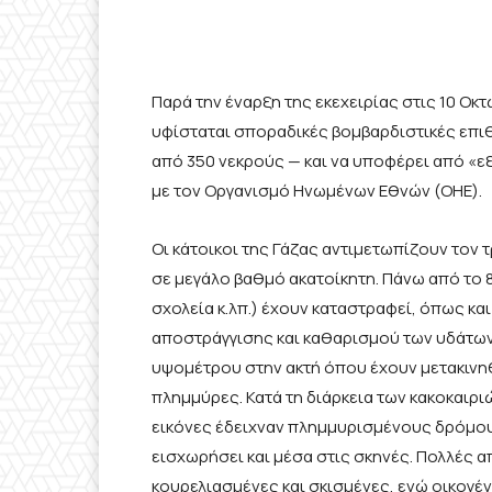
Παρά την έναρξη της εκεχειρίας στις 10 Οκ
υφίσταται σποραδικές βομβαρδιστικές επι
από 350 νεκρούς — και να υποφέρει από «
με τον Οργανισμό Ηνωμένων Εθνών (ΟΗΕ).
Οι κάτοικοι της Γάζας αντιμετωπίζουν τον τ
σε μεγάλο βαθμό ακατοίκητη. Πάνω από το 
σχολεία κ.λπ.) έχουν καταστραφεί, όπως κα
αποστράγγισης και καθαρισμού των υδάτων.
υψομέτρου στην ακτή όπου έχουν μετακινηθε
πλημμύρες. Κατά τη διάρκεια των κακοκαιρι
εικόνες έδειχναν πλημμυρισμένους δρόμους
εισχωρήσει και μέσα στις σκηνές. Πολλές 
κουρελιασμένες και σκισμένες, ενώ οικογέν