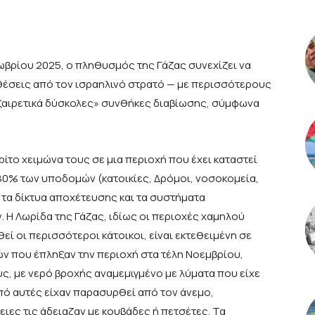
τωβρίου 2025, ο πληθυσμός της Γάζας συνεχίζει να
θέσεις από τον ισραηλινό στρατό — με περισσότερους
εξαιρετικά δύσκολες» συνθήκες διαβίωσης, σύμφωνα
ρίτο χειμώνα τους σε μια περιοχή που έχει καταστεί
80% των υποδομών (κατοικίες, Δρόμοι, νοσοκομεία,
ι τα δίκτυα αποχέτευσης και τα συστήματα
 Η Λωρίδα της Γάζας, ιδίως οι περιοχές χαμηλού
ί οι περισσότεροι κάτοικοι, είναι εκτεθειμένη σε
ών που έπληξαν την περιοχή στα τέλη Νοεμβρίου,
, με νερό βροχής αναμεμιγμένο με λύματα που είχε
από αυτές είχαν παρασυρθεί από τον άνεμο,
ειες τις άδειαζαν με κουβάδες ή πετσέτες. Τα