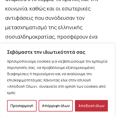
κοινωνία, καθώς και οι εσωτερικές
αντιφάσεις που συνόδευσαν τον
μετασχηματισμό της ελληνικής
σοσιαλδημοκρατίας, προσφέρουν ένα
ιδιαίτερα χρήσιμο ερμηνευτικό πλαίσιο για
Σεβόμαστε την ιδιωτικότητά σας
την κατανόηση των σύγχρονων εξελίξεων.
Χρησιμοποιούμε cookies για να βελτιώσουμε την εμπειρία
περιήγησής σας, να προβάλλουμε εξατομικευμένες
Η σημασία της συζήτησης αυτής
διαφημίσεις ή περιεχόμενο και να αναλύουμε την
καθίσταται ακόμη μεγαλύτερη υπό το φως
επισκεψιμότητά μας. Κάνοντας κλικ στην επιλογή
«Αποδοχή Όλων», συναινείτε στη χρήση των cookies από
της πρόσφατης εμφάνισης της ΕΛ.Α.Σ. υπό
εμάς.
την ηγεσία του Αλέξη Τσίπρα. Το νέο
Προσαρμογή
Απόρριψη όλων
Αποδοχή όλων
εγχείρημα δεν εμφανίζεται σε ένα πολιτικό