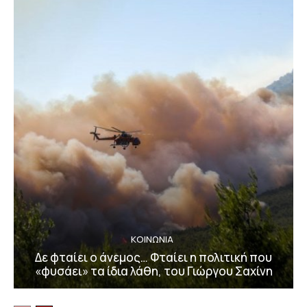
ΚΟΙΝΩΝΙΑ
Δε φταίει ο άνεμος… Φταίει η πολιτική που
«φυσάει» τα ίδια λάθη, του Γιώργου Σαχίνη