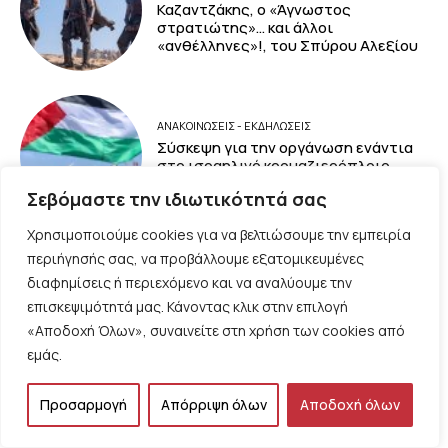
Καζαντζάκης, ο «Άγνωστος
στρατιώτης»… και άλλοι
«ανθέλληνες»!, του Σπύρου Αλεξίου
ΑΝΑΚΟΙΝΩΣΕΙΣ - ΕΚΔΗΛΩΣΕΙΣ
Σύσκεψη για την οργάνωση ενάντια
στο ισραηλινό κρουαζιερόπλοιο
Crown Iris
Σεβόμαστε την ιδιωτικότητά σας
Χρησιμοποιούμε cookies για να βελτιώσουμε την εμπειρία
περιήγησής σας, να προβάλλουμε εξατομικευμένες
ΠΟΛΙΤΙΣΜΟΣ
διαφημίσεις ή περιεχόμενο και να αναλύουμε την
Επιτέλους, ένα τραγούδι που
επισκεψιμότητά μας. Κάνοντας κλικ στην επιλογή
δοξάζει την ανάπτυξη δια χειρός
Φάμελου και Δεληβοριά
«Αποδοχή Όλων», συναινείτε στη χρήση των cookies από
εμάς.
Προσαρμογή
Απόρριψη όλων
Αποδοχή όλων
ΠΟΛΙΤΙΣΜΟΣ
Μάνος Χατζιδάκις: Το έργο του δεν