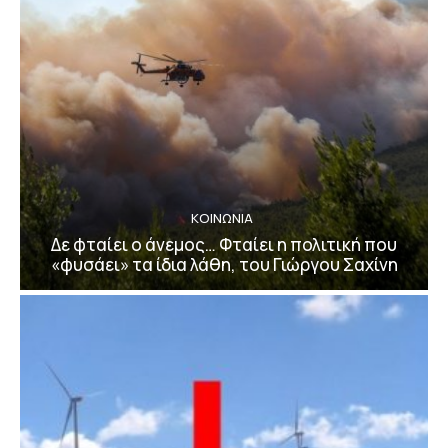
ΚΟΙΝΩΝΙΑ
Δε φταίει ο άνεμος… Φταίει η πολιτική που
«φυσάει» τα ίδια λάθη, του Γιώργου Σαχίνη