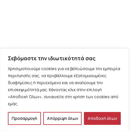
Σεβόμαστε την ιδιωτικότητά σας
Χρησιμοποιούμε cookies για να βελτιώσουμε την εμπειρία
περιήγησής σας, να προβάλλουμε εξατομικευμένες
διαφημίσεις ή περιεχόμενο και να αναλύουμε την
επισκεψιμότητά μας. Κάνοντας κλικ στην επιλογή
«Αποδοχή Όλων», συναινείτε στη χρήση των cookies από
ΠΟΛΙΤΙΚΗ
εμάς.
Το 16o συνέδριο της ΝΔ, του Βασίλη Λιόση
Προσαρμογή
Απόρριψη όλων
Αποδοχή όλων