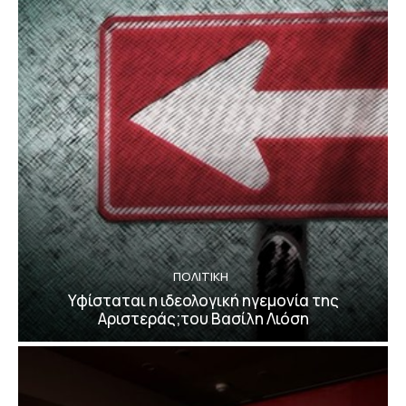
ΠΟΛΙΤΙΚΗ
Υφίσταται η ιδεολογική ηγεμονία της
Αριστεράς;του Βασίλη Λιόση