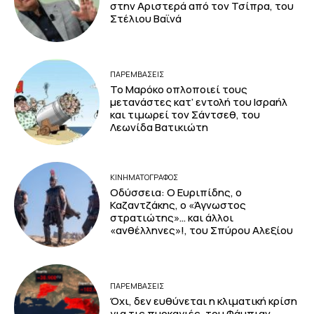
στην Αριστερά από τον Τσίπρα, του
Στέλιου Βαϊνά
ΠΑΡΕΜΒΑΣΕΙΣ
Το Μαρόκο οπλοποιεί τους
μετανάστες κατ’ εντολή του Ισραήλ
και τιμωρεί τον Σάντσεθ, του
Λεωνίδα Βατικιώτη
ΚΙΝΗΜΑΤΟΓΡΆΦΟΣ
Οδύσσεια: Ο Ευριπίδης, ο
Καζαντζάκης, ο «Άγνωστος
στρατιώτης»… και άλλοι
«ανθέλληνες»!, του Σπύρου Αλεξίου
ΠΑΡΕΜΒΑΣΕΙΣ
Όχι, δεν ευθύνεται η κλιματική κρίση
για τις πυρκαγιές, του Φάμπιαν