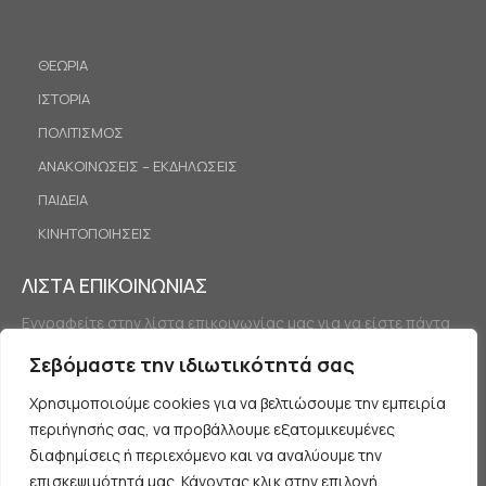
ΘΕΩΡΙΑ
ΙΣΤΟΡΙΑ
ΠΟΛΙΤΙΣΜΟΣ
ΑΝΑΚΟΙΝΩΣΕΙΣ – ΕΚΔΗΛΩΣΕΙΣ
ΠΑΙΔΕΙΑ
ΚΙΝΗΤΟΠΟΙΗΣΕΙΣ
ΛΙΣΤΑ ΕΠΙΚΟΙΝΩΝΙΑΣ
Εγγραφείτε στην λίστα επικοινωνίας μας για να είστε πάντα
ενημερωμένοι.
Σεβόμαστε την ιδιωτικότητά σας
Χρησιμοποιούμε cookies για να βελτιώσουμε την εμπειρία
περιήγησής σας, να προβάλλουμε εξατομικευμένες
διαφημίσεις ή περιεχόμενο και να αναλύουμε την
επισκεψιμότητά μας. Κάνοντας κλικ στην επιλογή