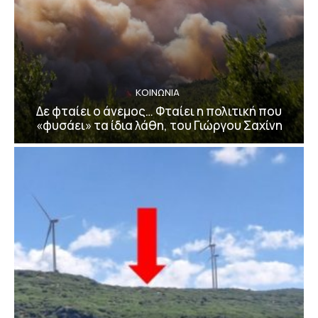
ΚΟΙΝΩΝΙΑ
Δε φταίει ο άνεμος… Φταίει η πολιτική που
«φυσάει» τα ίδια λάθη, του Γιώργου Σαχίνη