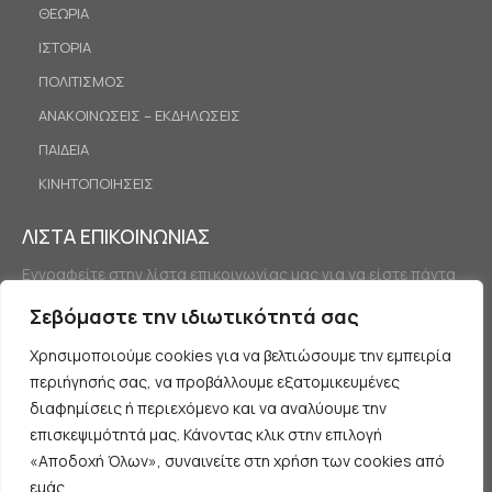
ΘΕΩΡΙΑ
ΙΣΤΟΡΙΑ
ΠΟΛΙΤΙΣΜΟΣ
ΑΝΑΚΟΙΝΩΣΕΙΣ – ΕΚΔΗΛΩΣΕΙΣ
ΠΑΙΔΕΙΑ
ΚΙΝΗΤΟΠΟΙΗΣΕΙΣ
ΛΙΣΤΑ ΕΠΙΚΟΙΝΩΝΙΑΣ
Εγγραφείτε στην λίστα επικοινωνίας μας για να είστε πάντα
ενημερωμένοι.
Σεβόμαστε την ιδιωτικότητά σας
Χρησιμοποιούμε cookies για να βελτιώσουμε την εμπειρία
περιήγησής σας, να προβάλλουμε εξατομικευμένες
διαφημίσεις ή περιεχόμενο και να αναλύουμε την
επισκεψιμότητά μας. Κάνοντας κλικ στην επιλογή
«Αποδοχή Όλων», συναινείτε στη χρήση των cookies από
Εγγραφή
εμάς.