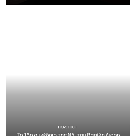
ΠΟΛΙΤΙΚΗ
Το 16o συνέδριο της ΝΔ, του Βασίλη Λιόση