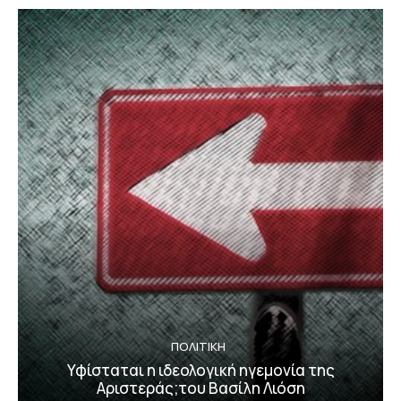
ΠΟΛΙΤΙΚΗ
Υφίσταται η ιδεολογική ηγεμονία της
Αριστεράς;του Βασίλη Λιόση