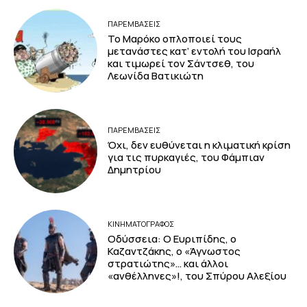
ΠΑΡΕΜΒΑΣΕΙΣ
Το Μαρόκο οπλοποιεί τους
μετανάστες κατ’ εντολή του Ισραήλ
και τιμωρεί τον Σάντσεθ, του
Λεωνίδα Βατικιώτη
ΠΑΡΕΜΒΑΣΕΙΣ
Όχι, δεν ευθύνεται η κλιματική κρίση
για τις πυρκαγιές, του Φάμπιαν
Δημητρίου
ΚΙΝΗΜΑΤΟΓΡΆΦΟΣ
Οδύσσεια: Ο Ευριπίδης, ο
Καζαντζάκης, ο «Άγνωστος
στρατιώτης»… και άλλοι
«ανθέλληνες»!, του Σπύρου Αλεξίου