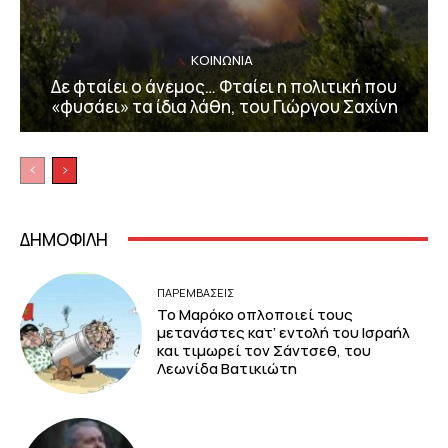
ΚΟΙΝΩΝΙΑ
Δε φταίει ο άνεμος… Φταίει η πολιτική που
«φυσάει» τα ίδια λάθη, του Γιώργου Σαχίνη
ΔΗΜΟΦΙΛΗ
ΠΑΡΕΜΒΑΣΕΙΣ
Το Μαρόκο οπλοποιεί τους
μετανάστες κατ’ εντολή του Ισραήλ
και τιμωρεί τον Σάντσεθ, του
Λεωνίδα Βατικιώτη