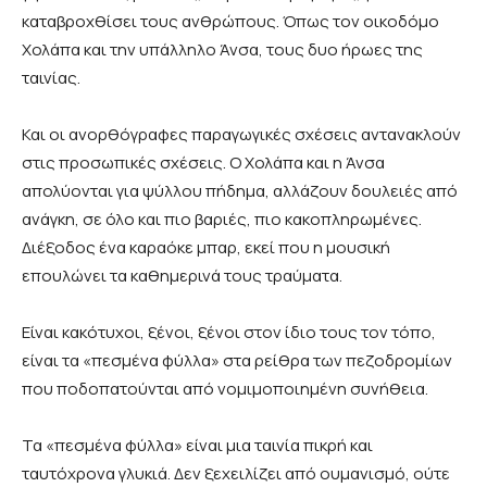
καταβροχθίσει τους ανθρώπους. Όπως τον οικοδόμο
Χολάπα και την υπάλληλο Άνσα, τους δυο ήρωες της
ταινίας.
Και οι ανορθόγραφες παραγωγικές σχέσεις αντανακλούν
στις προσωπικές σχέσεις. Ο Χολάπα και η Άνσα
απολύονται για ψύλλου πήδημα, αλλάζουν δουλειές από
ανάγκη, σε όλο και πιο βαριές, πιο κακοπληρωμένες.
Διέξοδος ένα καραόκε μπαρ, εκεί που η μουσική
επουλώνει τα καθημερινά τους τραύματα.
Είναι κακότυχοι, ξένοι, ξένοι στον ίδιο τους τον τόπο,
είναι τα «πεσμένα φύλλα» στα ρείθρα των πεζοδρομίων
που ποδοπατούνται από νομιμοποιημένη συνήθεια.
Τα «πεσμένα φύλλα» είναι μια ταινία πικρή και
ταυτόχρονα γλυκιά. Δεν ξεχειλίζει από ουμανισμό, ούτε