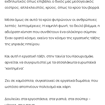
εκδηλωτικός όπως επιβάλει ο δικός μας μεσογειακός
οίστρος, αλλά κλειστός, κρύος, όπως το κρύο του βορρά.
Μέσα όμως σε αυτό το κρύο φυτρώνουν οι ανθρώπινες
λεπτές λεπτομέρειες. Η χαμηλή φωνή, το δειλό βλέμμα, η
αδιόρατη κίνηση που συνθέτουν ένα ολόκληρο σύμπαν.
Έναν ορατό κόσμο, εκείνο τον κόσμο της εργατικής τάξης
της γηραιάς ηπείρου.
Και αυτή η εργατική τάξη, στην ταινία του Καουρισμάκι
αρνείται να συγχρωτιστεί με τα ατσαλάκωτα ευρωπαϊκά
”κεκτημένα”.
Ζει σε χαμόσπιτα, συγκατοικεί σε εργατικά δωμάτια, που
ωστόσο αποπνέουν πολιτισμό και χάρη.
Δουλεύει στα εργοστάσια, στα γιαπιά, στα σούπερ –
μάρκετ, στις παμπ.