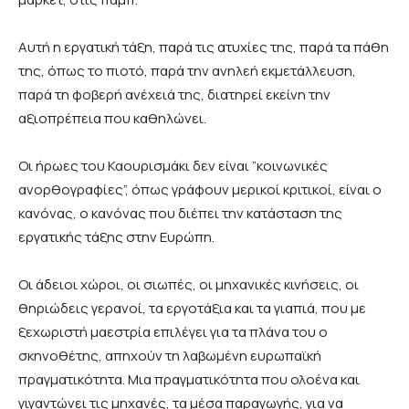
Αυτή η εργατική τάξη, παρά τις ατυχίες της, παρά τα πάθη
της, όπως το πιοτό, παρά την ανηλεή εκμετάλλευση,
παρά τη φοβερή ανέχειά της, διατηρεί εκείνη την
αξιοπρέπεια που καθηλώνει.
Οι ήρωες του Καουρισμάκι δεν είναι ”κοινωνικές
ανορθογραφίες”, όπως γράφουν μερικοί κριτικοί, είναι ο
κανόνας, ο κανόνας που διέπει την κατάσταση της
εργατικής τάξης στην Ευρώπη.
Οι άδειοι χώροι, οι σιωπές, οι μηχανικές κινήσεις, οι
θηριώδεις γερανοί, τα εργοτάξια και τα γιαπιά, που με
ξεχωριστή μαεστρία επιλέγει για τα πλάνα του ο
σκηνοθέτης, απηχούν τη λαβωμένη ευρωπαϊκή
πραγματικότητα. Μια πραγματικότητα που ολοένα και
γιγαντώνει τις μηχανές, τα μέσα παραγωγής, για να