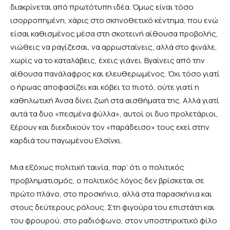
διακρίνεται από πρωτότυπη ιδέα. Όμως είναι τόσο
ισορροπημένη, χάρις στο σκηνοθετικό κέντημα, που ενώ
είσαι καθισμένος μέσα στη σκοτεινή αίθουσα προβολής,
νιώθεις να ραγίζεσαι, να αρρωσταίνεις, αλλά στο φινάλε,
χωρίς να το καταλάβεις, έχεις γιάνει. Βγαίνεις από την
αίθουσα πανάλαφρος και ελευθερωμένος. Όχι τόσο γιατί
ο ήρωας αποφασίζει και κόβει το πιοτό, ούτε γιατί η
καθηλωτική Άνσα δίνει ζωή στα αισθήματα της. Αλλά γιατί
αυτά τα δυο «πεσμένα φύλλα», αυτοί οι δυο προλετάριοι,
ξέρουν και διεκδικούν τον «παράδεισο» τους εκεί στην
καρδιά του παγωμένου Ελσίνκι.
Μια εξόχως πολιτική ταινία, παρ’ ότι ο πολιτικός
προβληματισμός, ο πολιτικός λόγος δεν βρίσκεται σε
πρώτο πλάνο, στο προσκήνιο, αλλά στα παρασκήνια και
στους δεύτερους ρόλους. Στη φιγούρα του επιστάτη και
του φρουρού, στο ραδιόφωνο, στον υποστηρικτικό φίλο