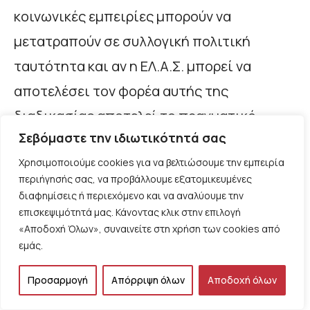
κοινωνικές εμπειρίες μπορούν να
μετατραπούν σε συλλογική πολιτική
ταυτότητα και αν η ΕΛ.Α.Σ. μπορεί να
αποτελέσει τον φορέα αυτής της
διαδικασίας αποτελεί το πραγματικό
Σεβόμαστε την ιδιωτικότητά σας
πολιτικό διακύβευμα της επόμενης
Χρησιμοποιούμε cookies για να βελτιώσουμε την εμπειρία
περιόδου.
περιήγησής σας, να προβάλλουμε εξατομικευμένες
διαφημίσεις ή περιεχόμενο και να αναλύουμε την
Το κρίσιμο ζήτημα δεν είναι επομένως
επισκεψιμότητά μας. Κάνοντας κλικ στην επιλογή
«Αποδοχή Όλων», συναινείτε στη χρήση των cookies από
μόνο αν υπάρχει κοινωνική δυσαρέσκεια,
εμάς.
αλλά αν υπάρχουν ακόμη οι πολιτικοί,
Προσαρμογή
Απόρριψη όλων
Αποδοχή όλων
οργανωτικοί και ιδεολογικοί μηχανισμοί
που μπορούν να τη μετατρέψουν σε