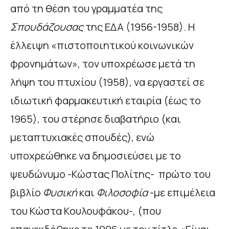
από τη θέση του γραμματέα της
Σπουδάζουσας
της ΕΔΑ (1956-1958). Η
έλλειψη «πιστοποιητικού κοινωνικών
φρονημάτων», τον υποχρέωσε μετά τη
λήψη του πτυχίου (1958), να εργαστεί σε
ιδιωτική φαρμακευτική εταιρία (έως το
1965), του στέρησε διαβατήριο (και
μεταπτυχιακές σπουδές), ενώ
υποχρεώθηκε να δημοσιεύσει με το
ψευδώνυμο -Κώστας Πολίτης- πρώτο του
βιβλίο
Φυσική
και
Φιλοσοφία
-με επιμέλεια
του Κώστα Κουλουφάκου-, (που