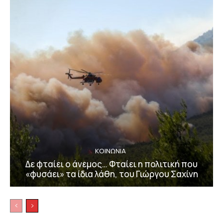
ΚΟΙΝΩΝΙΑ
Δε φταίει ο άνεμος… Φταίει η πολιτική που
«φυσάει» τα ίδια λάθη, του Γιώργου Σαχίνη