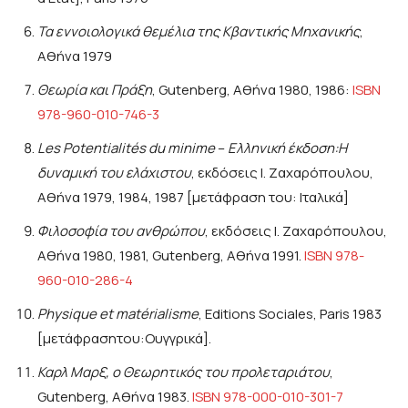
Τα εννοιολογικά θεμέλια της Κβαντικής Μηχανικής
,
Αθήνα 1979
Θεωρία και Πράξη
, Gutenberg, Αθήνα 1980, 1986:
ISBN
978-960-010-746-3
Les Potentialités du minime
–
Ελληνική έκδοση:Η
δυναμική του ελάχιστου
, εκδόσεις Ι. Ζαχαρόπουλου,
Αθήνα 1979, 1984, 1987 [μετάφραση του: Ιταλικά]
Φιλοσοφία του ανθρώπου
, εκδόσεις Ι. Ζαχαρόπουλου,
Αθήνα 1980, 1981, Gutenberg, Αθήνα 1991.
ISBN 978-
960-010-286-4
Physique et matérialisme
, Editions Sociales, Paris 1983
[μετάφρασητου:Ουγγρικά].
Καρλ Μαρξ, ο Θεωρητικός του προλεταριάτου
,
Gutenberg, Αθήνα 1983.
ISBN 978-000-010-301-7