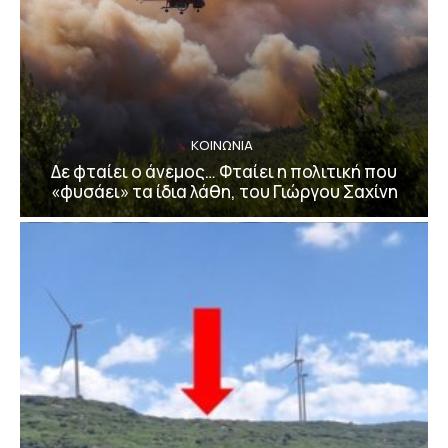
ΚΟΙΝΩΝΙΑ
Δε φταίει ο άνεμος… Φταίει η πολιτική που
«φυσάει» τα ίδια λάθη, του Γιώργου Σαχίνη