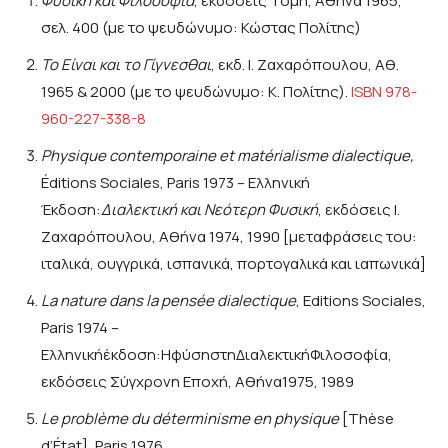
Φυσική και Φιλοσοφία
, εκδόσεις Τομή, Αθήνα 1965,
σελ. 400 (με το ψευδώνυμο: Κώστας Πολίτης)
Το Είναι και το Γίγνεσθαι
, εκδ. Ι. Ζαχαρόπουλου, Αθ.
1965 & 2000 (με το ψευδώνυμο: Κ. Πολίτης).
ISBN 978-
960-227-338-8
Physique contemporaine et matérialisme dialectique,
Éditions Sociales, Paris 1973 – Ελληνική
Έκδοση:
Διαλεκτική και Νεότερη Φυσική
, εκδόσεις Ι.
Ζαχαρόπουλου, Αθήνα 1974, 1990 [μεταφράσεις του:
ιταλικά, ουγγρικά, ισπανικά, πορτογαλικά και ιαπωνικά]
La nature dans la pensée dialectique
, Editions Sociales,
Paris 1974 –
Ελληνικήέκδοση:ΗφύσηστηΔιαλεκτικήΦιλοσοφία,
εκδόσεις Σύγχρονη Εποχή, Αθήνα1975, 1989
Le problème du déterminisme en physique
[Thèse
d’État], Paris 1976