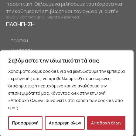
προοπτική. Θέλουμε να μιλήσουμε ταυτόχρονα για
την καθημερινή επιβίωση και τον αγώνα γι’ αυτήν.
© 2017 kommon.gr. All Rights Reserved.
ΠΛΟΗΓΗΣΗ
ΠΟΛΙΤΙΚΗ
ΟΙΚΟΝΟΜΙΑ
ΕΡΓΑΤΙΚΟ ΚΙΝΗΜΑ
Σεβόμαστε την ιδιωτικότητά σας
ΔΙΕΘΝΗ
Χρησιμοποιούμε cookies για να βελτιώσουμε την εμπειρία
ΚΟΙΝΩΝΙΑ
περιήγησής σας, να προβάλλουμε εξατομικευμένες
διαφημίσεις ή περιεχόμενο και να αναλύουμε την
ΠΡΟΤΑΣΕΙΣ
επισκεψιμότητά μας. Κάνοντας κλικ στην επιλογή
«Αποδοχή Όλων», συναινείτε στη χρήση των cookies από
ΟΡΟΙ ΧΡΗΣΗΣ
εμάς.
ΠΡΟΣΩΠΙΚΑ ΔΕΔΟΜΕΝΑ
Προσαρμογή
Απόρριψη όλων
Αποδοχή όλων